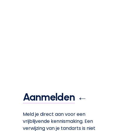
Ontdek alles over de mogelijkheden 
en welke behandeling bij jou past.
Aanmelden
 ←
Meld je direct aan voor een 
vrijblijvende kennismaking. Een 
verwijzing van je tandarts is niet 